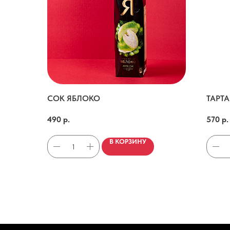
СОК ЯБЛОКО
ТАРТ
970мл
Крем фета/базилик/ростбиф/печеный перец/красный лук/оливковое масло/сол
490
р.
570
р.
В КОРЗИНУ