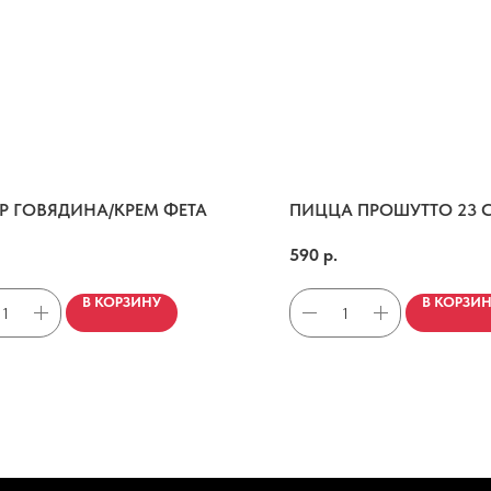
АР ГОВЯДИНА/КРЕМ ФЕТА
ПИЦЦА ПРОШУТТО 23 
ь/молотый перец/шрирача/лук сибулет/кинза/заатар/зеленое масло
Соус пилати,сыр моцарелла,свежие томаты,рукола,прошутто,сыр пармезан,крем-бальзамик
590
р.
В КОРЗИНУ
В КОРЗИ