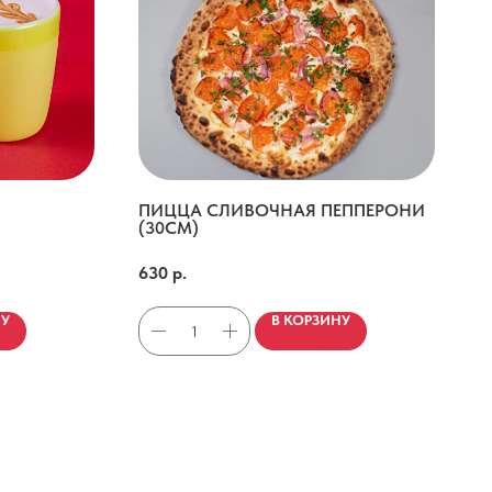
ПИЦЦА СЛИВОЧНАЯ ПЕППЕРОНИ
(30СМ)
Сливочный соус, сыр моцарелла, пепперони. При подаче украшается красным маринованным луком и петрушкой.
630
р.
НУ
В КОРЗИНУ