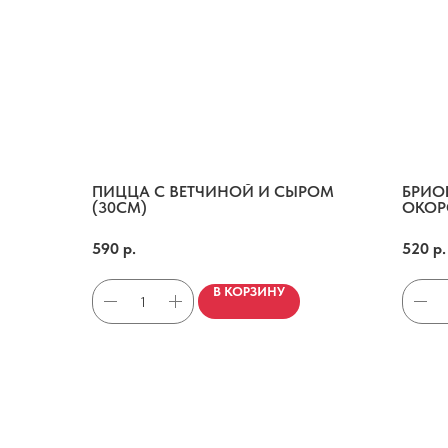
ПИЦЦА С ВЕТЧИНОЙ И СЫРОМ
БРИО
(30СМ)
ОКО
Соус пилати, ветчина, сыр моцарелла
Бриошь, омлет
590
р.
520
р.
В КОРЗИНУ