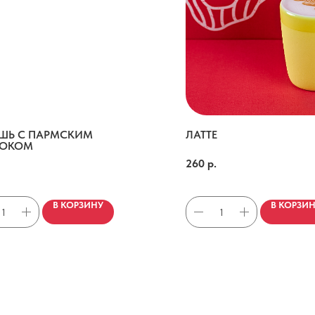
ШЬ С ПАРМСКИМ
ЛАТТЕ
РОКОМ
200мл
, сыровяленный окорок, пармезан, трюфельное масло, страчателла
260
р.
В КОРЗИНУ
В КОРЗИ