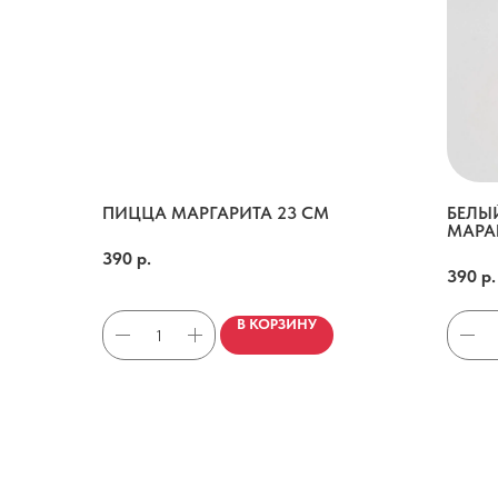
ПИЦЦА МАРГАРИТА 23 СМ
БЕЛЫ
МАРА
Соус пелати, моцарелла, прованские травы, базилик.
Белый б
390
р.
390
р.
В КОРЗИНУ