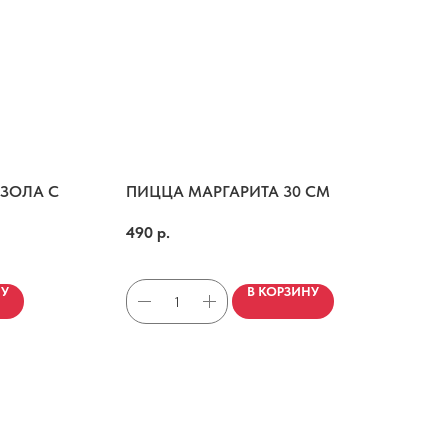
ЗОЛА С
ПИЦЦА МАРГАРИТА 30 СМ
Соус пелати, моцарелла, прованские травы и базилик.
мед, кедровые орехи
490
р.
НУ
В КОРЗИНУ