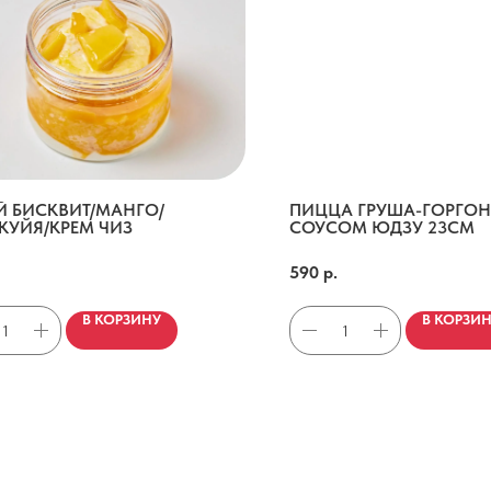
Й БИСКВИТ/МАНГО/
ПИЦЦА ГРУША-ГОРГОН
КУЙЯ/КРЕМ ЧИЗ
СОУСОМ ЮДЗУ 23СМ
исквиn/манго/маракуйя/крем чиз
Сливочный соус, моцарелла, груша, горгонзолла, рукола, 
590
р.
В КОРЗИНУ
В КОРЗИ