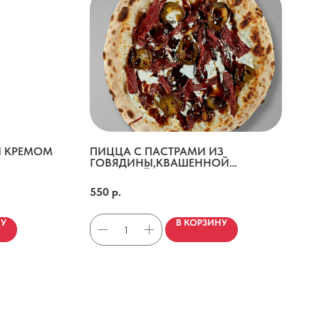
И КРЕМОМ
ПИЦЦА С ПАСТРАМИ ИЗ
ГОВЯДИНЫ,КВАШЕННОЙ
КАПУСТОЙ И ХАЛАПЕНЬО (23СМ)
ного фреша.
Пастрами говядина,квашеная капуста,халапеньо,страчателла сливочный соус,азиатский соус
550
р.
НУ
В КОРЗИНУ