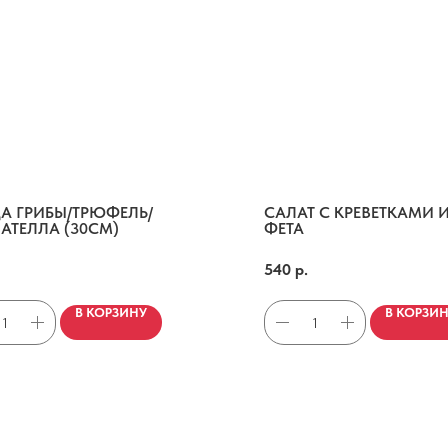
А ГРИБЫ/ТРЮФЕЛЬ/
САЛАТ С КРЕВЕТКАМИ 
АТЕЛЛА (30СМ)
ФЕТА
ыр моцарелла, сливочный соус, белые грибы, страчателла, трюфельное масло, дробленый перец.
Рукола, шпинат, крем из сыра фета. Подается с обжаренными на чесночном масле креветками, томатами черри. Заправка на основе соевого соуса, бальзамического уксуса, масла и лимн
540
р.
В КОРЗИНУ
В КОРЗИ