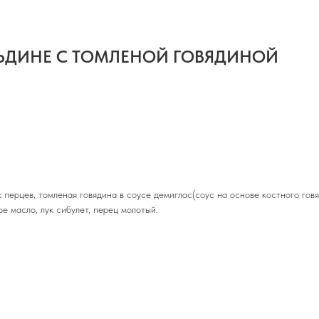
ЬДИНЕ С ТОМЛЕНОЙ ГОВЯДИНОЙ
перцев, томленая говядина в соусе демиглас(соус на основе костного говя
ое масло, лук сибулет, перец молотый.