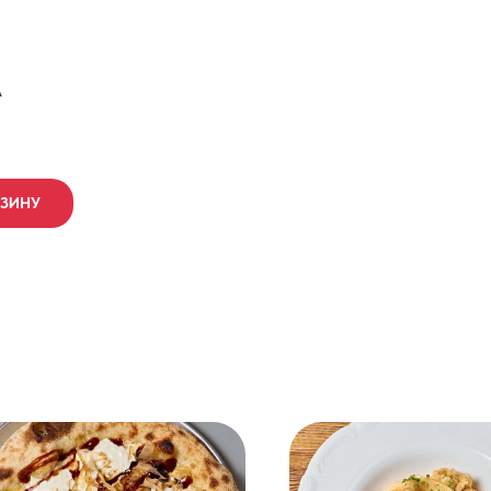
А
РЗИНУ